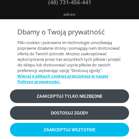
(48) 731-456-441
adres:
ul. Kresowa 286
66-620 Gubin, woj. lubuskie
Dbamy o Twoją prywatność
NIP: 5272484055
Pliki cookies i pokrewne im technologie umożliwiają
poprawne działanie strony i pomagają nam dostosować
ofertę do Twoich potrzeb. Możesz zaakceptować
wykorzystanie przez nas wszystkich tych plików i przejść
do sklepu lub dostosować użycie plików do swoich
preferencji, wybierając opcję "Dostosuj zgody".
PRODUKTY
Więcej o plikach cookies przeczytasz w naszej
Polityce prywatności.
POMOCNE LINKI
ZAAKCEPTUJ TYLKO NIEZBĘDNE
INFORMACJE
DOSTOSUJ ZGODY
ZAAKCEPTUJ WSZYSTKIE