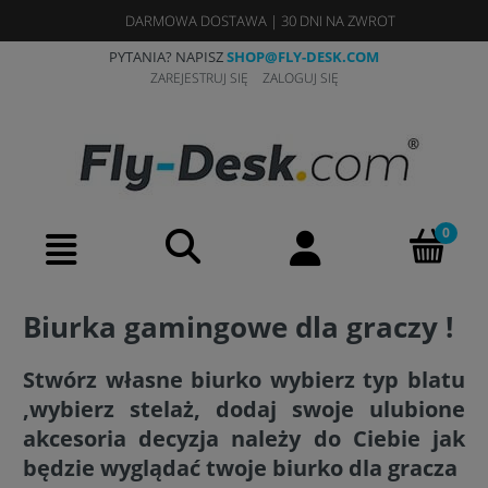
DARMOWA DOSTAWA
|
30 DNI NA ZWROT
PYTANIA? NAPISZ
SHOP@FLY-DESK.COM
ZAREJESTRUJ SIĘ
ZALOGUJ SIĘ
Biurka gamingowe dla graczy !
Stwórz własne biurko wybierz typ blatu
,wybierz stelaż, dodaj swoje ulubione
akcesoria decyzja należy do Ciebie jak
będzie wyglądać twoje biurko dla gracza