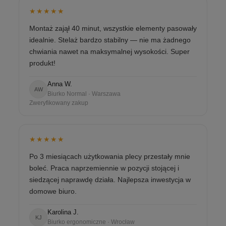
★★★★★
Montaż zajął 40 minut, wszystkie elementy pasowały
idealnie. Stelaż bardzo stabilny — nie ma żadnego
chwiania nawet na maksymalnej wysokości. Super
produkt!
Anna W.
AW
Biurko Normal · Warszawa
Zweryfikowany zakup
★★★★★
Po 3 miesiącach użytkowania plecy przestały mnie
boleć. Praca naprzemiennie w pozycji stojącej i
siedzącej naprawdę działa. Najlepsza inwestycja w
domowe biuro.
Karolina J.
KJ
Biurko ergonomiczne · Wrocław