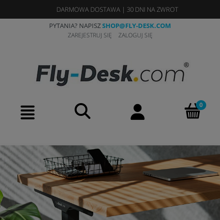
DARMOWA DOSTAWA
|
30 DNI NA ZWROT
PYTANIA? NAPISZ
SHOP@FLY-DESK.COM
ZAREJESTRUJ SIĘ
ZALOGUJ SIĘ