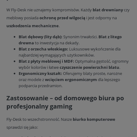
W Fly-Desk nie uznajemy kompromisów. Każdy
blat drewniany
czy
meblowy posiada
ochronę przed wilgocią
i jest odporny na
uszkodzenia mechaniczne
.
Blat dębowy (lity dąb):
Synonim trwałości.
Blat z litego
drewna
to inwestycja na dekady.
Blat z orzecha włoskiego:
Luksusowe wykończenie dla
najbardziej wymagających użytkowników.
Blat z płyty meblowej i MDF:
Optymalna gęstość, ogromny
wybór kolorów i łatwe
czyszczenie powierzchni blatu
.
Ergonomiczny kształt:
Oferujemy blaty proste, narożne
oraz modele z
wcięciem ergonomicznym
dla lepszego
podparcia przedramion.
Zastosowanie – od domowego biura po
profesjonalny gaming
Fly-Desk to wszechstronność. Nasze
biurko komputerowe
sprawdzi się jako: