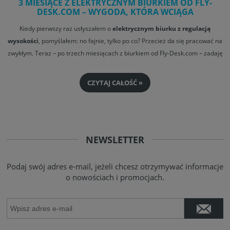
3 MIESIĄCE Z ELEKTRYCZNYM BIURKIEM OD FLY-
DESK.COM – WYGODA, KTÓRA WCIĄGA
Kiedy pierwszy raz usłyszałem o
elektrycznym biurku z regulacją
wysokości
, pomyślałem: no fajnie, tylko po co? Przecież da się pracować na
zwykłym. Teraz – po trzech miesiącach z biurkiem od Fly-Desk.com – zadaję
sobie inne pytanie: jak ja wcześniej mogłem bez tego funkcjonować?
CZYTAJ CAŁOŚĆ »
NEWSLETTER
Podaj swój adres e-mail, jeżeli chcesz otrzymywać informacje
o nowościach i promocjach.