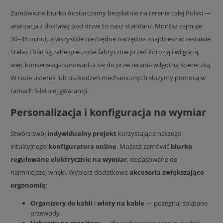
Zamówione biurko dostarczamy bezpłatnie na terenie całej Polski —
aranżacja z dostawą pod drzwi to nasz standard. Montaż zajmuje
30–45 minut, a wszystkie niezbędne narzędzia znajdziesz w zestawie.
Stelaż i blat są zabezpieczone fabrycznie przed korozją i wilgocią,
więc konserwacja sprowadza się do przecierania wilgotną ściereczką.
W razie usterek lub uszkodzeń mechanicznych służymy pomocą w
ramach 5-letniej gwarancji.
Personalizacja i konfiguracja na wymiar
Stwórz swój
indywidualny projekt
korzystając z naszego
intuicyjnego
konfiguratora online
. Możesz zamówić
biurko
regulowane elektrycznie na wymiar
, dopasowane do
najmniejszej wnęki. Wybierz dodatkowe
akcesoria zwiększające
ergonomię
:
Organizery do kabli
i
wloty na kable
— pożegnaj splątane
przewody.
Uchwyty na monitory
— dla zachowania wzroku na linii