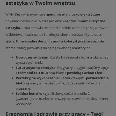
estetyka w Twoim wnętrzu
W Fly-Desk wierzymy, że
ergonomiczne biurko elektryczne
powinno cieszyć oko. Nasze projekty wyróżnia
minimalistyczna
estetyka
, która sprawia, że mebel idealnie komponuje się zarówno
w domowym zaciszu, jak i profesjonalnej przestrzeni typu open-
space.
Uniwersalny design
i szeroka
kolorystyka
(stelaże białe,
czarne, szare) pozwalają na pełną swobodę aranżacyjną.
Nowoczesny design:
Czyste linie i
prosta konstrukcja
bez
wystających śrub.
Futurystyczna estetyka:
Dla graczy przygotowaliśmy opcje
z
taśmami LED RGB
oraz blaty z
powłoką Carbon Flex
.
Perfekcyjne wykończenie:
Każda krawędź i
powierzchnia
blatu
są precyzyjnie obrobione, co zapewnia trwałość i
elegancję.
Solidna konstrukcja:
Stalowy stelaż o profilu 2 mm
gwarantuje, że biurko nie chwieje się nawet na maksymalnej
wysokości.
Ergonomia i zdrowie przy pracy – Twój