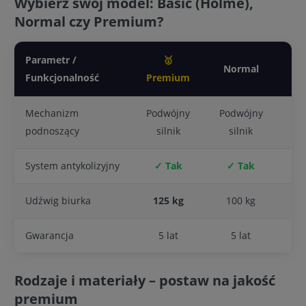
Wybierz swój model: Basic (Holme),
Normal czy Premium?
Parametr /
🥇
Normal
Funkcjonalność
Premium
(
Mechanizm
Podwójny
Podwójny
Po
podnoszący
silnik
silnik
System antykolizyjny
✓ Tak
✓ Tak
Udźwig biurka
125 kg
100 kg
Gwarancja
5 lat
5 lat
Rodzaje i materiały – postaw na jakość
premium