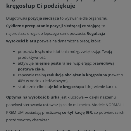
kręgosłup Ci podziękuje
Długotrwała
pozycja siedząca
to wyzwanie dla organizmu.
Cykliczne przeplatanie pozycji siedzącej ze stojącą
to
najprostsza droga do lepszego samopoczucia.
Regulacja
wysokości blatu
pozwala na dynamiczną pracę, która:
poprawia
krążenie
i dotlenia mózg, zwiększając Twoją
produktywność,
aktywuje
mięśnie posturalne
, wspierając
prawidłową
postawę ciała
,
zapewnia realną
redukcję obciążenia kręgosłupa
(nawet o
40% w odcinku lędźwiowym),
skutecznie eliminuje
bóle kręgosłupa
i drętwienie karku.
Optymalna wysokość biurka
jest kluczowa — dzięki naszemu
panelowi sterowania ustawisz ją co do milimetra. Modele NORMAL i
PREMIUM posiadają prestiżową
certyfikację IGR
, co potwierdza ich
prozdrowotny charakter.