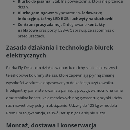
Biurko do pisania:
Stabilna powierzchnia, która nie przenosi
drgań.
Biurko gamingowe:
Wyposażone w
ładowarkę
indukcyjną
,
taśmy LED RGB
i
uchwyty na słuchawki
.
Centrum pracy zdalnej:
Zintegrowane
kontakty
nablatowe
oraz porty USB-A/C sprawią, że zapomnisz o
przedłużaczach.
Zasada działania i technologia biurek
elektrycznych
Biurka Fly-Desk.com działają w oparciu o cichy silnik elektryczny i
teleskopowe kolumny stelaża, które zapewniają płynną zmianę
wysokości w zakresie dopasowanym do każdego użytkownika.
Inteligentny panel sterowania z pamięcią pozycji, wzmocniona rama
oraz stabilna konstrukcja metalowych nóg gwarantują szybki i cichy
ruch nawet przy pełnym obciążeniu. Udźwig do 125 kg w modelu
Premium to gwarancja, że Twój setup nigdzie się nie ruszy.
Montaż, dostawa i konserwacja