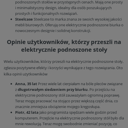
podnoszonych stołów w przystępnych cenach. Mają one prosty
i minimalistyczny design, idealny dla osób poszukujących
prostych i funkcjonalnych rozwiązań.
Steelcase
Steelcase to marka znana ze swoich wysokiej jakości
mebli biurowych. Oferują one elektrycznie podnoszone biurka o
nowoczesnym designie i solidnej konstrukcji.
Opinie użytkowników, którzy przeszli na
elektrycznie podnoszone stoły
Wielu użytkowników, którzy przeszli na elektrycznie podnoszone stoły,
zgłasza pozytywne efekty i korzyści wynikające z tego rozwiązania. Oto
kilka opinii użytkowników
Anna, 35 lat
Przez wiele lat cierpiałam na bóle pleców związane
z
długotrwałym siedzeniem przy biurku
. Po przejściu na
elektrycznie podnoszony stół zauważyłam ogromną poprawę.
Teraz mogę pracować na stojąco przez większą część dnia, co
znacznie zmniejsza obciążenie mojego kręgosłupa.
Piotr, 42 lata
Jako programista spędzam wiele godzin przed
komputerem. Przejście na elektrycznie podnoszony stół było dla
mnie rewolucją. Teraz mogę swobodnie zmieniać pozycję, co