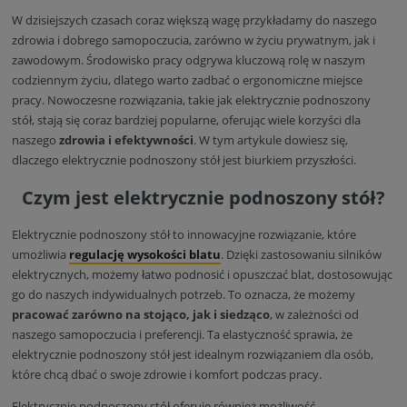
W dzisiejszych czasach coraz większą wagę przykładamy do naszego
zdrowia i dobrego samopoczucia, zarówno w życiu prywatnym, jak i
zawodowym. Środowisko pracy odgrywa kluczową rolę w naszym
codziennym życiu, dlatego warto zadbać o ergonomiczne miejsce
pracy. Nowoczesne rozwiązania, takie jak elektrycznie podnoszony
stół, stają się coraz bardziej popularne, oferując wiele korzyści dla
naszego
zdrowia i efektywności
. W tym artykule dowiesz się,
dlaczego elektrycznie podnoszony stół jest biurkiem przyszłości.
Czym jest elektrycznie podnoszony stół?
Elektrycznie podnoszony stół to innowacyjne rozwiązanie, które
umożliwia
regulację wysokości blatu
. Dzięki zastosowaniu silników
elektrycznych, możemy łatwo podnosić i opuszczać blat, dostosowując
go do naszych indywidualnych potrzeb. To oznacza, że możemy
pracować zarówno na stojąco, jak i siedząco
, w zależności od
naszego samopoczucia i preferencji. Ta elastyczność sprawia, że
elektrycznie podnoszony stół jest idealnym rozwiązaniem dla osób,
które chcą dbać o swoje zdrowie i komfort podczas pracy.
Elektrycznie podnoszony stół oferuje również możliwość