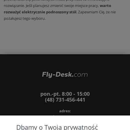
rozwiązanie. Jeśli planujesz zmienić swoje miejsce pracy,
warto
rozważyć elektrycznie podnoszony stół
. Zapewniam Cię, że nie
pożałujesz tego wyboru.
pon.-pt. 8:00 - 15:00
(48) 731-456-441
adres:
ul. Kresowa 286
66-620 Gubin, woj. lubuskie
Dbamy o Twoją prywatność
NIP: 5272484055