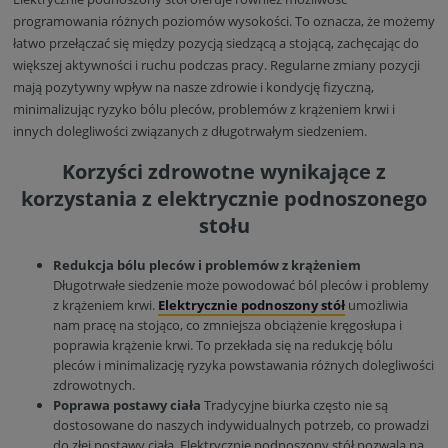
programowania różnych poziomów wysokości. To oznacza, że możemy
łatwo przełączać się między pozycją siedzącą a stojącą, zachęcając do
większej aktywności i ruchu podczas pracy. Regularne zmiany pozycji
mają pozytywny wpływ na nasze zdrowie i kondycję fizyczną,
minimalizując ryzyko bólu pleców, problemów z krążeniem krwi i
innych dolegliwości związanych z długotrwałym siedzeniem.
Korzyści zdrowotne wynikające z
korzystania z elektrycznie podnoszonego
stołu
Redukcja bólu pleców i problemów z krążeniem
Długotrwałe siedzenie może powodować ból pleców i problemy
z krążeniem krwi.
Elektrycznie podnoszony stół
umożliwia
nam pracę na stojąco, co zmniejsza obciążenie kręgosłupa i
poprawia krążenie krwi. To przekłada się na redukcję bólu
pleców i minimalizację ryzyka powstawania różnych dolegliwości
zdrowotnych.
Poprawa postawy ciała
Tradycyjne biurka często nie są
dostosowane do naszych indywidualnych potrzeb, co prowadzi
do złej postawy ciała. Elektrycznie podnoszony stół pozwala na