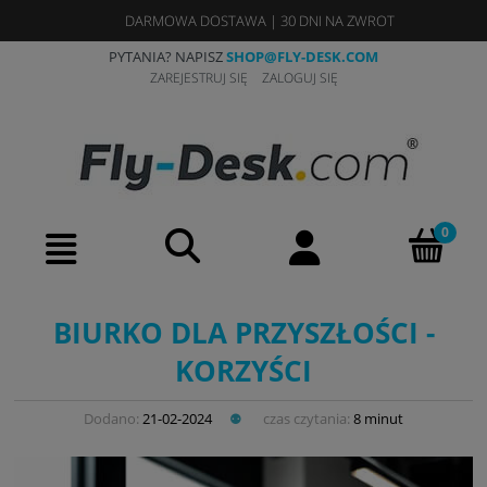
DARMOWA DOSTAWA
|
30 DNI NA ZWROT
PYTANIA? NAPISZ
SHOP@FLY-DESK.COM
ZAREJESTRUJ SIĘ
ZALOGUJ SIĘ
BIURKO DLA PRZYSZŁOŚCI -
KORZYŚCI
Dodano:
21-02-2024
czas czytania:
8 minut